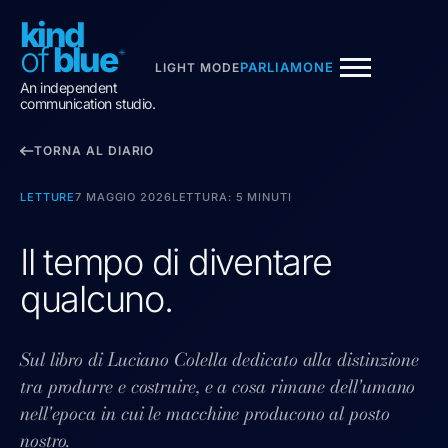
kind
of
blu
e
PARLIAMONE
LIGHT MODE
An independent
Chiedi a KOB
communication studio.
ASSISTENTE DI KIND OF BLUE
TORNA AL DIARIO
Sono l'assistente conversazionale di
Kind of Blue
.
Posso raccontarti dello studio, dei progetti, del
LETTURE
7 MAGGIO 2026
LETTURA: 5 MINUTI
metodo.
Il tempo di diventare
qualcuno.
Sul libro di Luciano Colella dedicato alla distinzione
tra produrre e costruire, e a cosa rimane dell'umano
nell'epoca in cui le macchine producono al posto
nostro.