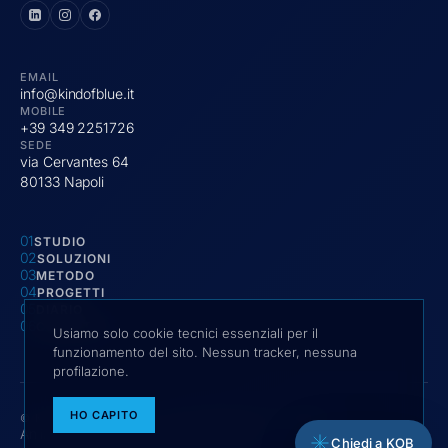
EMAIL
info@kindofblue.it
MOBILE
+39 349 2251726
SEDE
via Cervantes 64
80133 Napoli
STUDIO
SOLUZIONI
METODO
PROGETTI
DIARIO
CONTATTI
Usiamo solo cookie tecnici essenziali per il
funzionamento del sito. Nessun tracker, nessuna
profilazione.
HO CAPITO
© KIND OF BLUE SRLS · VIA CERVANTES 64, NAPOLI
An independent communication studio.
Chiedi a KOB