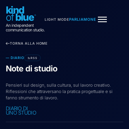
kind
of
blu
e
PARLIAMONE
LIGHT MODE
Chiedi a KOB
An independent
ASSISTENTE DI KIND OF BLUE
communication studio.
TORNA ALLA HOME
Sono l'assistente conversazionale di
Kind of Blue
.
Posso raccontarti dello studio, dei progetti, del
metodo.
DIARIO
RSS
Note di studio
Pensieri sul design, sulla cultura, sul lavoro creativo.
Riflessioni che attraversano la pratica progettuale e si
fanno strumento di lavoro.
DIARIO DI
UNO STUDIO