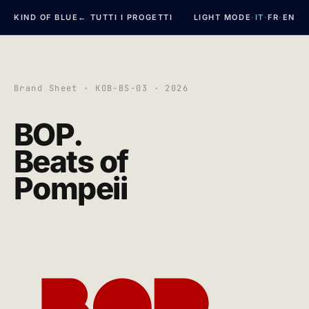
KIND OF BLUE
← TUTTI I PROGETTI
LIGHT MODE
·
IT
·
FR
·
EN
Brand Sheet · KOB-BS-03 · 2026
BOP.
Chiedi a KOB
Beats of
ASSISTENTE DI KIND OF BLUE
Pompeii
Sono l'assistente conversazionale di
Kind of
Blue
. Posso raccontarti dello studio, dei
progetti, del metodo.