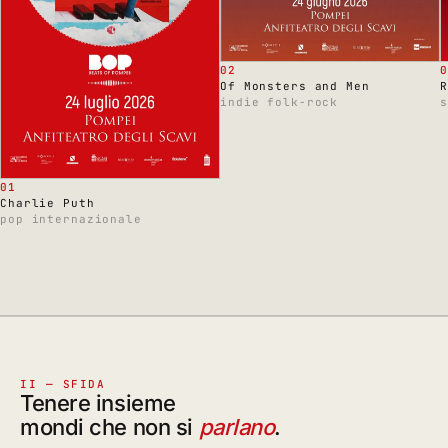
02
0
Of Monsters and Men
R
indie folk-rock
s
01
Charlie Puth
pop internazionale
II — SFIDA
Tenere insieme
mondi che non si
parlano
.