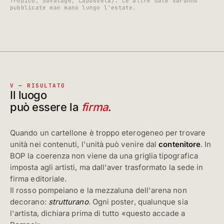
Tropico, Savatage, Capossela). Le altre date saranno
pubblicate man mano lungo l'estate.
V — RISULTATO
Il luogo
può essere la
firma
.
Quando un cartellone è troppo eterogeneo per trovare
unità nei contenuti, l'unità può venire dal
contenitore
. In
BOP la coerenza non viene da una griglia tipografica
imposta agli artisti, ma dall'aver trasformato la sede in
firma editoriale.
Il rosso pompeiano e la mezzaluna dell'arena non
decorano:
strutturano
. Ogni poster, qualunque sia
l'artista, dichiara prima di tutto «questo accade a