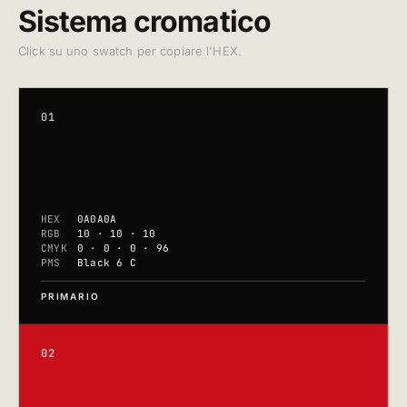
Sistema cromatico
Click su uno swatch per copiare l'HEX.
01
HEX
0A0A0A
RGB
10 · 10 · 10
CMYK
0 · 0 · 0 · 96
PMS
Black 6 C
PRIMARIO
02