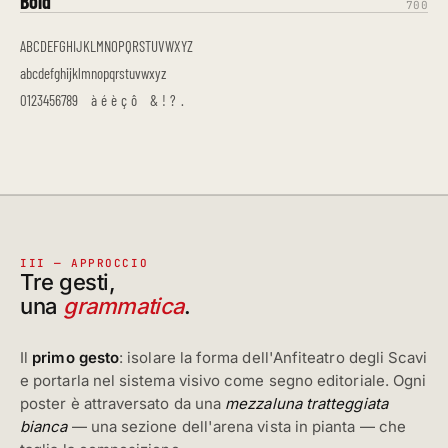
Bold
700
ABCDEFGHIJKLMNOPQRSTUVWXYZ
abcdefghijklmnopqrstuvwxyz
0123456789 à é è ç ô & ! ? .
III — APPROCCIO
Tre gesti,
una
grammatica
.
Il
primo gesto
: isolare la forma dell'Anfiteatro degli Scavi
e portarla nel sistema visivo come segno editoriale. Ogni
poster è attraversato da una
mezzaluna tratteggiata
bianca
— una sezione dell'arena vista in pianta — che