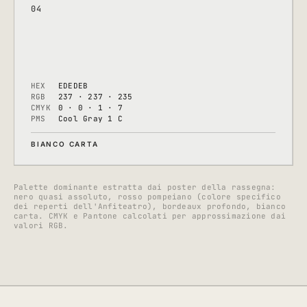
04
HEX
EDEDEB
RGB
237 · 237 · 235
CMYK
0 · 0 · 1 · 7
PMS
Cool Gray 1 C
BIANCO CARTA
Palette dominante estratta dai poster della rassegna:
nero quasi assoluto, rosso pompeiano (colore specifico
dei reperti dell'Anfiteatro), bordeaux profondo, bianco
carta. CMYK e Pantone calcolati per approssimazione dai
valori RGB.