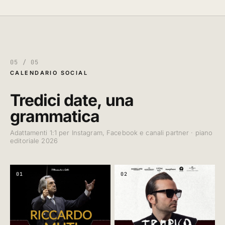
05 / 05
CALENDARIO SOCIAL
Tredici date, una
grammatica
Adattamenti 1:1 per Instagram, Facebook e canali partner · piano
editoriale 2026
01
02