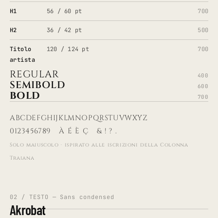
H1
56 / 60 pt
700
H2
36 / 42 pt
500
Titolo
120 / 124 pt
700
artista
REGULAR
400
SEMIBOLD
600
BOLD
700
ABCDEFGHIJKLMNOPQRSTUVWXYZ
0123456789 À É È Ç & ! ? .
Solo maiuscolo · ispirato alle iscrizioni della Colonna
Traiana
02 / TESTO — Sans condensed
Akrobat