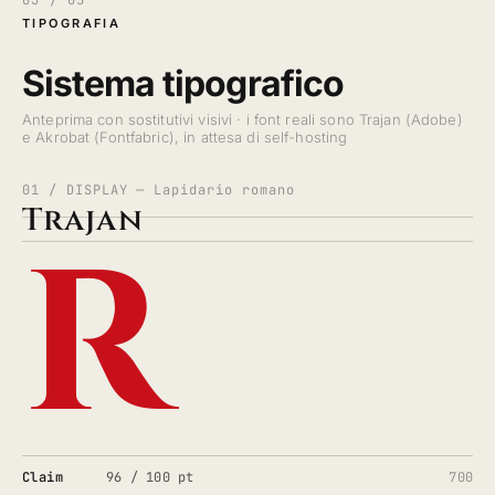
03 / 05
TIPOGRAFIA
Sistema tipografico
Anteprima con sostitutivi visivi · i font reali sono Trajan (Adobe)
e Akrobat (Fontfabric), in attesa di self-hosting
01 / DISPLAY — Lapidario romano
Trajan
R
Claim
96 / 100 pt
700