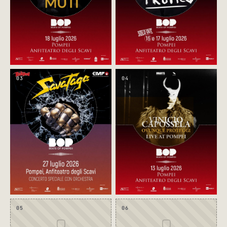
03
04
05
06
▢
▢